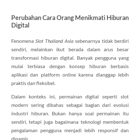
Perubahan Cara Orang Menikmati Hiburan
Digital
Fenomena
Slot Thailand Asia
sebenarnya tidak berdiri
sendiri, melainkan ikut berada dalam arus besar
transformasi hiburan digital. Banyak pengguna yang
mulai terbiasa dengan konsep hiburan berbasis
aplikasi dan platform online karena dianggap lebih
praktis dan fleksibel.
Dalam konteks ini, permainan digital seperti slot
modern sering dibahas sebagai bagian dari evolusi
industri hiburan. Bukan hanya soal permainan itu
sendiri, tetapi juga bagaimana teknologi membentuk
pengalaman pengguna menjadi lebih responsif dan
dinamis.