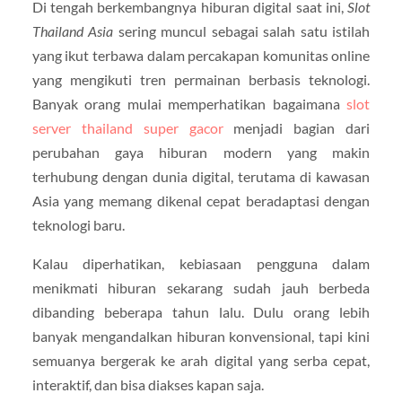
Di tengah berkembangnya hiburan digital saat ini,
Slot
Thailand Asia
sering muncul sebagai salah satu istilah
yang ikut terbawa dalam percakapan komunitas online
yang mengikuti tren permainan berbasis teknologi.
Banyak orang mulai memperhatikan bagaimana
slot
server thailand super gacor
menjadi bagian dari
perubahan gaya hiburan modern yang makin
terhubung dengan dunia digital, terutama di kawasan
Asia yang memang dikenal cepat beradaptasi dengan
teknologi baru.
Kalau diperhatikan, kebiasaan pengguna dalam
menikmati hiburan sekarang sudah jauh berbeda
dibanding beberapa tahun lalu. Dulu orang lebih
banyak mengandalkan hiburan konvensional, tapi kini
semuanya bergerak ke arah digital yang serba cepat,
interaktif, dan bisa diakses kapan saja.