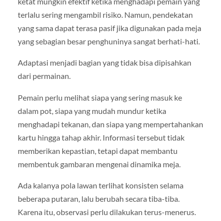
ketat mungkin efektif ketika menghadapi pemain yang
terlalu sering mengambil risiko. Namun, pendekatan
yang sama dapat terasa pasif jika digunakan pada meja
yang sebagian besar penghuninya sangat berhati-hati.
Adaptasi menjadi bagian yang tidak bisa dipisahkan
dari permainan.
Pemain perlu melihat siapa yang sering masuk ke
dalam pot, siapa yang mudah mundur ketika
menghadapi tekanan, dan siapa yang mempertahankan
kartu hingga tahap akhir. Informasi tersebut tidak
memberikan kepastian, tetapi dapat membantu
membentuk gambaran mengenai dinamika meja.
Ada kalanya pola lawan terlihat konsisten selama
beberapa putaran, lalu berubah secara tiba-tiba.
Karena itu, observasi perlu dilakukan terus-menerus.