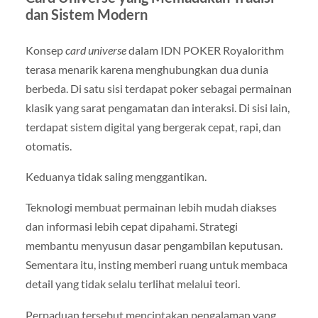
dan Sistem Modern
Konsep
card universe
dalam IDN POKER Royalorithm
terasa menarik karena menghubungkan dua dunia
berbeda. Di satu sisi terdapat poker sebagai permainan
klasik yang sarat pengamatan dan interaksi. Di sisi lain,
terdapat sistem digital yang bergerak cepat, rapi, dan
otomatis.
Keduanya tidak saling menggantikan.
Teknologi membuat permainan lebih mudah diakses
dan informasi lebih cepat dipahami. Strategi
membantu menyusun dasar pengambilan keputusan.
Sementara itu, insting memberi ruang untuk membaca
detail yang tidak selalu terlihat melalui teori.
Perpaduan tersebut menciptakan pengalaman yang