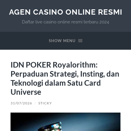
AGEN CASINO ONLINE RESMI
Daftar live casino online resmi terbaru 2024
SHOW MENU
IDN POKER Royalorithm:
Perpaduan Strategi, Insting, dan
Teknologi dalam Satu Card
Universe
31/07/2026
/
STICKY