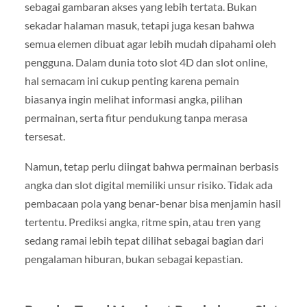
sebagai gambaran akses yang lebih tertata. Bukan
sekadar halaman masuk, tetapi juga kesan bahwa
semua elemen dibuat agar lebih mudah dipahami oleh
pengguna. Dalam dunia toto slot 4D dan slot online,
hal semacam ini cukup penting karena pemain
biasanya ingin melihat informasi angka, pilihan
permainan, serta fitur pendukung tanpa merasa
tersesat.
Namun, tetap perlu diingat bahwa permainan berbasis
angka dan slot digital memiliki unsur risiko. Tidak ada
pembacaan pola yang benar-benar bisa menjamin hasil
tertentu. Prediksi angka, ritme spin, atau tren yang
sedang ramai lebih tepat dilihat sebagai bagian dari
pengalaman hiburan, bukan sebagai kepastian.