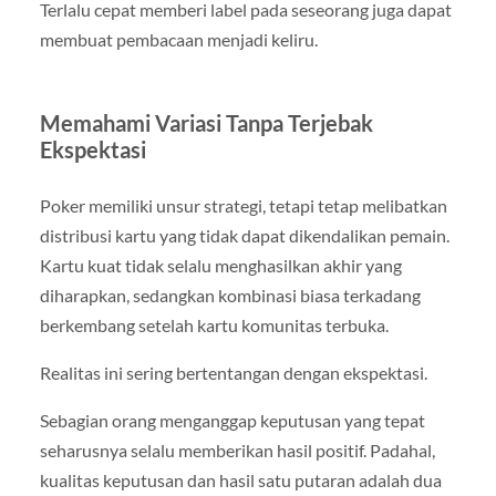
Terlalu cepat memberi label pada seseorang juga dapat
membuat pembacaan menjadi keliru.
Memahami Variasi Tanpa Terjebak
Ekspektasi
Poker memiliki unsur strategi, tetapi tetap melibatkan
distribusi kartu yang tidak dapat dikendalikan pemain.
Kartu kuat tidak selalu menghasilkan akhir yang
diharapkan, sedangkan kombinasi biasa terkadang
berkembang setelah kartu komunitas terbuka.
Realitas ini sering bertentangan dengan ekspektasi.
Sebagian orang menganggap keputusan yang tepat
seharusnya selalu memberikan hasil positif. Padahal,
kualitas keputusan dan hasil satu putaran adalah dua