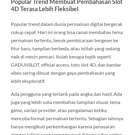
Popular Trend Membuat Pembahasan Slot
4D Terasa Lebih Fleksibel
Popular trend dalam dunia permainan digital bergerak
cukup cepat. Hari ini orang bisa ramai membahas tema
permainan tertentu, besok pembicaraan bergeser ke
fitur baru, tampilan berbeda, atau istilah yang sedang
naik di mesin pencari. Itulah kenapa topik seperti
GADUNSLOT, official access, toto slot 4D, dan bandar
vibes sering dibuat dengan gaya pembahasan yang
lebih eksploratif.
Ada pengguna yang tertarik pada angka dan hasil. Ada
juga yang lebih suka membahas tampilan visual, tema
game, variasi provider, atau pengalaman ketika
mencoba format permainan tertentu. Sebagian lainnya
hanya mengikuti perkembangan karena penasaran
dengan istilah yang sering muncul di komunitas online.