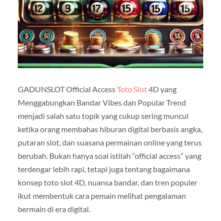
GADUNSLOT Official Access
Toto Slot
4D yang
Menggabungkan Bandar Vibes dan Popular Trend
menjadi salah satu topik yang cukup sering muncul
ketika orang membahas hiburan digital berbasis angka,
putaran slot, dan suasana permainan online yang terus
berubah. Bukan hanya soal istilah “official access” yang
terdengar lebih rapi, tetapi juga tentang bagaimana
konsep toto slot 4D, nuansa bandar, dan tren populer
ikut membentuk cara pemain melihat pengalaman
bermain di era digital.