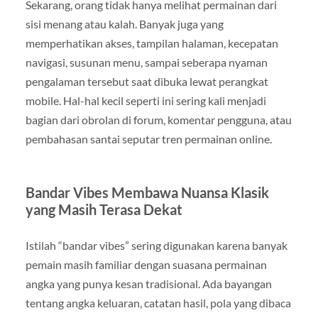
Sekarang, orang tidak hanya melihat permainan dari
sisi menang atau kalah. Banyak juga yang
memperhatikan akses, tampilan halaman, kecepatan
navigasi, susunan menu, sampai seberapa nyaman
pengalaman tersebut saat dibuka lewat perangkat
mobile. Hal-hal kecil seperti ini sering kali menjadi
bagian dari obrolan di forum, komentar pengguna, atau
pembahasan santai seputar tren permainan online.
Bandar Vibes Membawa Nuansa Klasik
yang Masih Terasa Dekat
Istilah “bandar vibes” sering digunakan karena banyak
pemain masih familiar dengan suasana permainan
angka yang punya kesan tradisional. Ada bayangan
tentang angka keluaran, catatan hasil, pola yang dibaca