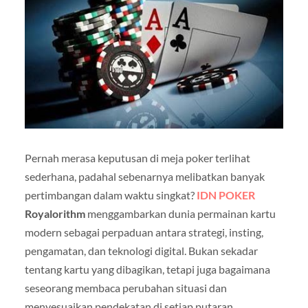
Pernah merasa keputusan di meja poker terlihat
sederhana, padahal sebenarnya melibatkan banyak
pertimbangan dalam waktu singkat?
IDN POKER
Royalorithm
menggambarkan dunia permainan kartu
modern sebagai perpaduan antara strategi, insting,
pengamatan, dan teknologi digital. Bukan sekadar
tentang kartu yang dibagikan, tetapi juga bagaimana
seseorang membaca perubahan situasi dan
menyesuaikan pendekatan di setiap putaran.