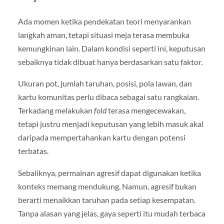
Ada momen ketika pendekatan teori menyarankan
langkah aman, tetapi situasi meja terasa membuka
kemungkinan lain. Dalam kondisi seperti ini, keputusan
sebaiknya tidak dibuat hanya berdasarkan satu faktor.
Ukuran pot, jumlah taruhan, posisi, pola lawan, dan
kartu komunitas perlu dibaca sebagai satu rangkaian.
Terkadang melakukan
fold
terasa mengecewakan,
tetapi justru menjadi keputusan yang lebih masuk akal
daripada mempertahankan kartu dengan potensi
terbatas.
Sebaliknya, permainan agresif dapat digunakan ketika
konteks memang mendukung. Namun, agresif bukan
berarti menaikkan taruhan pada setiap kesempatan.
Tanpa alasan yang jelas, gaya seperti itu mudah terbaca