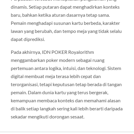
dinamis. Setiap putaran dapat menghadirkan konteks
baru, bahkan ketika aturan dasarnya tetap sama.
Pemain menghadapi susunan kartu berbeda, karakter
lawan yang berubah, dan tempo meja yang tidak selalu
dapat diprediksi.
Pada akhirnya, IDN POKER Royalorithm
menggambarkan poker modern sebagai ruang
pertemuan antara logika, intuisi, dan teknologi. Sistem
digital membuat meja terasa lebih cepat dan
terorganisasi, tetapi keputusan tetap berada di tangan
pemain. Dalam dunia kartu yang terus bergerak,
kemampuan membaca konteks dan memahami alasan
di balik setiap langkah sering kali lebih berarti daripada
sekadar mengikuti dorongan sesaat.