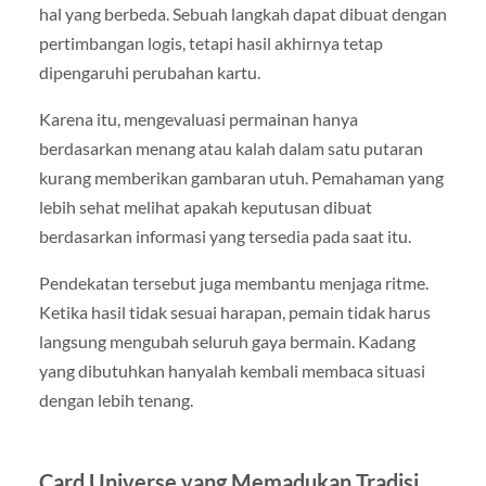
hal yang berbeda. Sebuah langkah dapat dibuat dengan
pertimbangan logis, tetapi hasil akhirnya tetap
dipengaruhi perubahan kartu.
Karena itu, mengevaluasi permainan hanya
berdasarkan menang atau kalah dalam satu putaran
kurang memberikan gambaran utuh. Pemahaman yang
lebih sehat melihat apakah keputusan dibuat
berdasarkan informasi yang tersedia pada saat itu.
Pendekatan tersebut juga membantu menjaga ritme.
Ketika hasil tidak sesuai harapan, pemain tidak harus
langsung mengubah seluruh gaya bermain. Kadang
yang dibutuhkan hanyalah kembali membaca situasi
dengan lebih tenang.
Card Universe yang Memadukan Tradisi