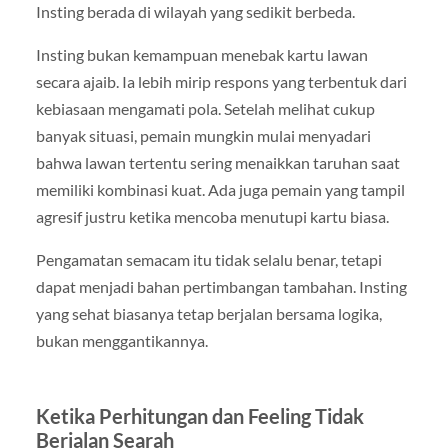
Insting berada di wilayah yang sedikit berbeda.
Insting bukan kemampuan menebak kartu lawan
secara ajaib. Ia lebih mirip respons yang terbentuk dari
kebiasaan mengamati pola. Setelah melihat cukup
banyak situasi, pemain mungkin mulai menyadari
bahwa lawan tertentu sering menaikkan taruhan saat
memiliki kombinasi kuat. Ada juga pemain yang tampil
agresif justru ketika mencoba menutupi kartu biasa.
Pengamatan semacam itu tidak selalu benar, tetapi
dapat menjadi bahan pertimbangan tambahan. Insting
yang sehat biasanya tetap berjalan bersama logika,
bukan menggantikannya.
Ketika Perhitungan dan Feeling Tidak
Berjalan Searah