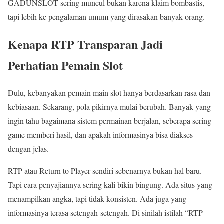
GADUNSLOT sering muncul bukan karena klaim bombastis,
tapi lebih ke pengalaman umum yang dirasakan banyak orang.
Kenapa RTP Transparan Jadi
Perhatian Pemain Slot
Dulu, kebanyakan pemain main slot hanya berdasarkan rasa dan
kebiasaan. Sekarang, pola pikirnya mulai berubah. Banyak yang
ingin tahu bagaimana sistem permainan berjalan, seberapa sering
game memberi hasil, dan apakah informasinya bisa diakses
dengan jelas.
RTP atau Return to Player sendiri sebenarnya bukan hal baru.
Tapi cara penyajiannya sering kali bikin bingung. Ada situs yang
menampilkan angka, tapi tidak konsisten. Ada juga yang
informasinya terasa setengah-setengah. Di sinilah istilah “RTP