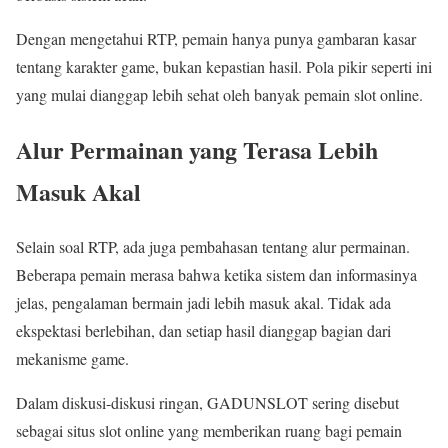
Dengan mengetahui RTP, pemain hanya punya gambaran kasar
tentang karakter game, bukan kepastian hasil. Pola pikir seperti ini
yang mulai dianggap lebih sehat oleh banyak pemain slot online.
Alur Permainan yang Terasa Lebih
Masuk Akal
Selain soal RTP, ada juga pembahasan tentang alur permainan.
Beberapa pemain merasa bahwa ketika sistem dan informasinya
jelas, pengalaman bermain jadi lebih masuk akal. Tidak ada
ekspektasi berlebihan, dan setiap hasil dianggap bagian dari
mekanisme game.
Dalam diskusi-diskusi ringan, GADUNSLOT sering disebut
sebagai situs slot online yang memberikan ruang bagi pemain