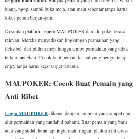
gaya main santai
ke
. Banyak pemain yang cuma ingin isi waktu
luang, ngopi sambil buka meja, atau main sebentar tanpa harus
fokus penuh berjam-jam.
Di sinilah platform seperti MAUPOKER dan idn poker terasa
relevan. Mereka menyediakan lingkungan permainan yang
fleksibel, dari pilihan meja hingga tempo permainan yang tidak
terlalu menekan. Cocok buat pemain kasual yang pengin tetap
enjoy tanpa harus kejar target tertentu.
MAUPOKER: Cocok Buat Pemain yang
Anti Ribet
Login MAUPOKER
dikenal dengan tampilan yang simpel dan
alur permainan yang mudah dipahami. Buat pemain yang baru
atau yang sudah lama tapi ingin main ringan, platform ini terasa