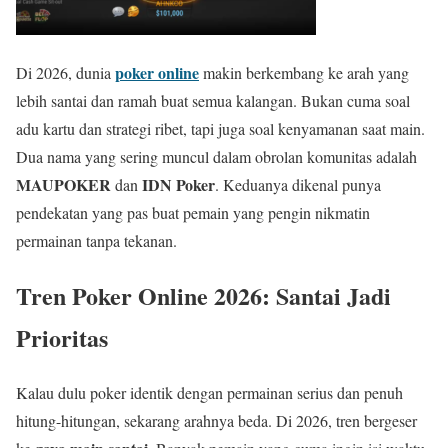
poker online
Di 2026, dunia
makin berkembang ke arah yang
lebih santai dan ramah buat semua kalangan. Bukan cuma soal
adu kartu dan strategi ribet, tapi juga soal kenyamanan saat main.
Dua nama yang sering muncul dalam obrolan komunitas adalah
MAUPOKER
IDN Poker
dan
. Keduanya dikenal punya
pendekatan yang pas buat pemain yang pengin nikmatin
permainan tanpa tekanan.
Tren Poker Online 2026: Santai Jadi
Prioritas
Kalau dulu poker identik dengan permainan serius dan penuh
hitung-hitungan, sekarang arahnya beda. Di 2026, tren bergeser