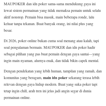
MAUPOKER dan idn poker sama-sama mendukung gaya ini
lewat sistem permainan yang tidak memaksa pemain untuk selalu
aktif nonstop. Pemain bisa masuk, main beberapa ronde, lalu
keluar tanpa tekanan. Buat banyak orang, ini nilai plus yang
besar.
Di 2026, poker online bukan cuma soal menang atau kalah, tapi
soal pengalaman bermain. MAUPOKER dan idn poker hadir
sebagai pilihan yang pas buat pemain dengan gaya santai—yang
ingin main nyaman, alurnya enak, dan tidak bikin capek mental.
Dengan pendekatan yang lebih human, tampilan yang ramah, dan
main idn poker
komunitas yang beragam,
sekarang terasa lebih
relevan dengan gaya hidup modern. Buat yang suka poker tapi
tetap ingin chill, arah tren ini jelas jadi angin segar di dunia
permainan online.