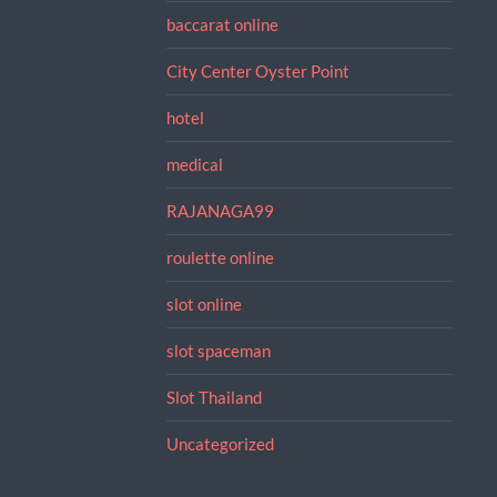
baccarat online
City Center Oyster Point
hotel
medical
RAJANAGA99
roulette online
slot online
slot spaceman
Slot Thailand
Uncategorized