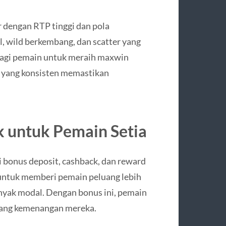
dengan RTP tinggi dan pola
l, wild berkembang, dan scatter yang
bagi pemain untuk meraih maxwin
 yang konsisten memastikan
 untuk Pemain Setia
bonus deposit, cashback, dan reward
 untuk memberi pemain peluang lebih
yak modal. Dengan bonus ini, pemain
uang kemenangan mereka.