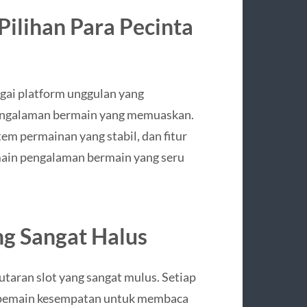
ilihan Para Pecinta
gai platform unggulan yang
engalaman bermain yang memuaskan.
em permainan yang stabil, dan fitur
in pengalaman bermain yang seru
ang Sangat Halus
aran slot yang sangat mulus. Setiap
i pemain kesempatan untuk membaca