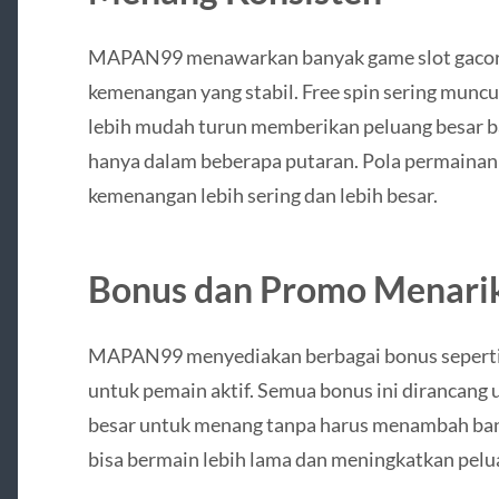
MAPAN99 menawarkan banyak game slot gacor 
kemenangan yang stabil. Free spin sering muncu
lebih mudah turun memberikan peluang besar 
hanya dalam beberapa putaran. Pola permainan
kemenangan lebih sering dan lebih besar.
Bonus dan Promo Menarik
MAPAN99 menyediakan berbagai bonus seperti 
untuk pemain aktif. Semua bonus ini dirancang
besar untuk menang tanpa harus menambah ban
bisa bermain lebih lama dan meningkatkan pel