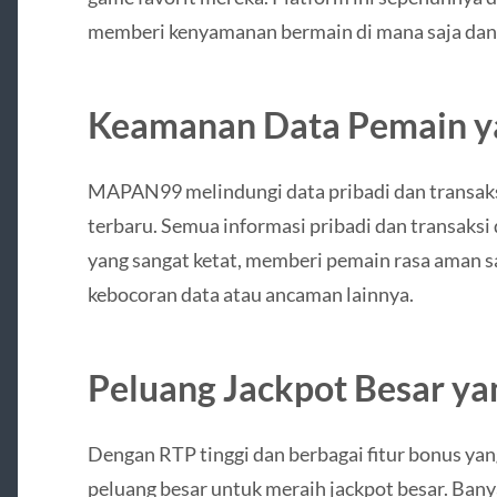
memberi kenyamanan bermain di mana saja dan 
Keamanan Data Pemain y
MAPAN99 melindungi data pribadi dan transaks
terbaru. Semua informasi pribadi dan transaksi 
yang sangat ketat, memberi pemain rasa aman s
kebocoran data atau ancaman lainnya.
Peluang Jackpot Besar ya
Dengan RTP tinggi dan berbagai fitur bonus y
peluang besar untuk meraih jackpot besar. Ba