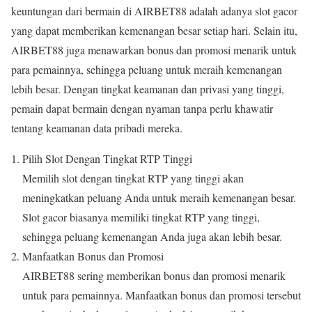
keuntungan dari bermain di AIRBET88 adalah adanya slot gacor
yang dapat memberikan kemenangan besar setiap hari. Selain itu,
AIRBET88 juga menawarkan bonus dan promosi menarik untuk
para pemainnya, sehingga peluang untuk meraih kemenangan
lebih besar. Dengan tingkat keamanan dan privasi yang tinggi,
pemain dapat bermain dengan nyaman tanpa perlu khawatir
tentang keamanan data pribadi mereka.
Pilih Slot Dengan Tingkat RTP Tinggi
Memilih slot dengan tingkat RTP yang tinggi akan
meningkatkan peluang Anda untuk meraih kemenangan besar.
Slot gacor biasanya memiliki tingkat RTP yang tinggi,
sehingga peluang kemenangan Anda juga akan lebih besar.
Manfaatkan Bonus dan Promosi
AIRBET88 sering memberikan bonus dan promosi menarik
untuk para pemainnya. Manfaatkan bonus dan promosi tersebut