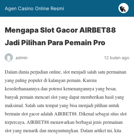
Agen Casino Online Resmi
Mengapa Slot Gacor AIRBET88
Jadi Pilihan Para Pemain Pro
admin
12 bulan ago
Dalam dunia perjudian online, slot menjadi salah satu permainan
yang paling populer di kalangan pemain. Karena
kesederhanaannya dan potensi kemenangannya yang besar,
banyak pemain mencari slot yang dapat memberikan hasil yang
maksimal. Salah satu tempat yang bisa menjadi pilihan untuk
bermain slot gacor adalah AIRBET88. Dikenal sebagai situs slot
terpercaya, AIRBET88 menawarkan berbagai jenis permainan
slot yang menarik dan menguntungkan. Dalam artikel ini, kita