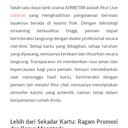
Salah satu daya tarik utama AIRBET88 adalah fitur Live
bakarat
yang menghadirkan pengalaman bermain
layaknya berada di kasino fisik. Dengan teknologi
streaming berkualitas tinggi, pemain dapat
berinteraksi langsung dengan dealer profesional secara
real-time
. Setiap kartu yang dibagikan, setiap taruhan
yang dipasang, semuanya terekam dan disiarkan secara
langsung. Transparansi ini memberikan rasa aman dan
kepercayaan bagi para pemain. Sensasi mendebarkan
saat menunggu hasil kartu, berinteraksi dengan
pemain lain melalui fitur
chat
, semuanya menciptakan
atmosfer kasino yang autentik, namun tetap dalam
kenyamanan rumah Anda.
Lebih dari Sekadar Kartu: Ragam Promosi