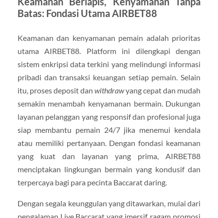
Keamanan Berlapis, Kenyamanan Tanpa
Batas: Fondasi Utama AIRBET88
Keamanan dan kenyamanan pemain adalah prioritas
utama AIRBET88. Platform ini dilengkapi dengan
sistem enkripsi data terkini yang melindungi informasi
pribadi dan transaksi keuangan setiap pemain. Selain
itu, proses deposit dan
withdraw
yang cepat dan mudah
semakin menambah kenyamanan bermain. Dukungan
layanan pelanggan yang responsif dan profesional juga
siap membantu pemain 24/7 jika menemui kendala
atau memiliki pertanyaan. Dengan fondasi keamanan
yang kuat dan layanan yang prima, AIRBET88
menciptakan lingkungan bermain yang kondusif dan
terpercaya bagi para pecinta Baccarat daring.
Dengan segala keunggulan yang ditawarkan, mulai dari
pengalaman Live Baccarat yang imersif, ragam promosi