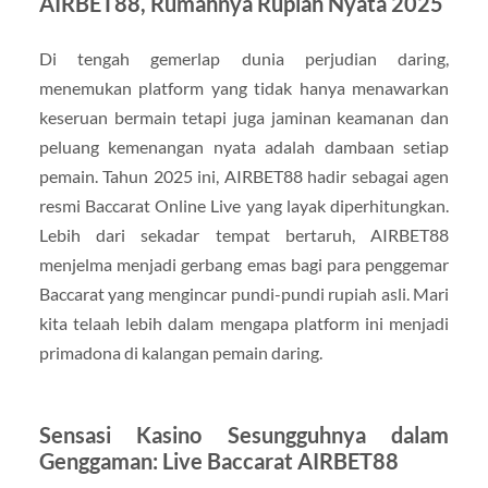
AIRBET88, Rumahnya Rupiah Nyata 2025
Di tengah gemerlap dunia perjudian daring,
menemukan platform yang tidak hanya menawarkan
keseruan bermain tetapi juga jaminan keamanan dan
peluang kemenangan nyata adalah dambaan setiap
pemain. Tahun 2025 ini, AIRBET88 hadir sebagai agen
resmi Baccarat Online Live yang layak diperhitungkan.
Lebih dari sekadar tempat bertaruh, AIRBET88
menjelma menjadi gerbang emas bagi para penggemar
Baccarat yang mengincar pundi-pundi rupiah asli. Mari
kita telaah lebih dalam mengapa platform ini menjadi
primadona di kalangan pemain daring.
Sensasi Kasino Sesungguhnya dalam
Genggaman: Live Baccarat AIRBET88