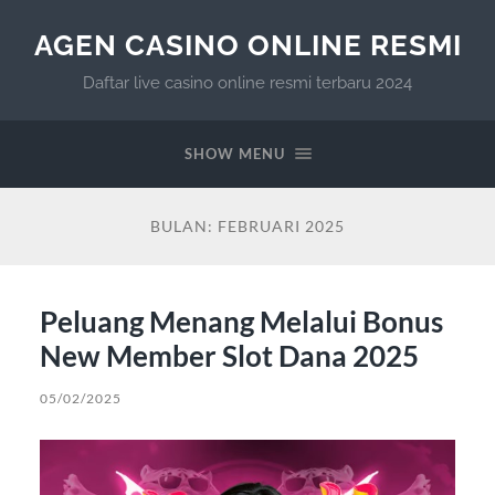
AGEN CASINO ONLINE RESMI
Daftar live casino online resmi terbaru 2024
SHOW MENU
BULAN:
FEBRUARI 2025
Peluang Menang Melalui Bonus
New Member Slot Dana 2025
05/02/2025