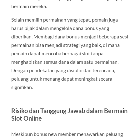
bermain mereka.
Selain memilih permainan yang tepat, pemain juga
harus bijak dalam mengelola dana bonus yang
diberikan. Membagi dana bonus menjadi beberapa sesi
permainan bisa menjadi strategi yang baik, di mana
pemain dapat mencoba berbagai slot tanpa
menghabiskan semua dana dalam satu permainan.
Dengan pendekatan yang disiplin dan terencana,
peluang untuk menang dapat meningkat secara
signifikan.
Risiko dan Tanggung Jawab dalam Bermain
Slot Online
Meskipun bonus new member menawarkan peluang