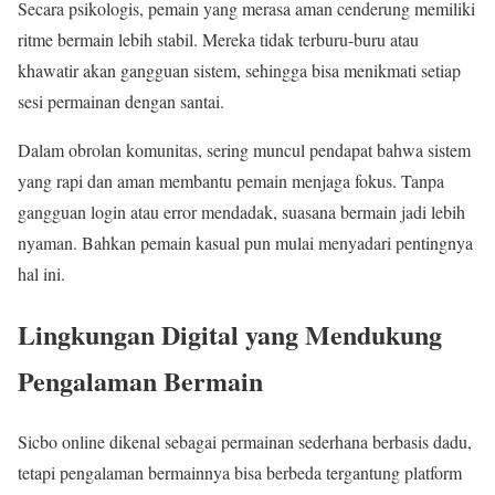
Secara psikologis, pemain yang merasa aman cenderung memiliki
ritme bermain lebih stabil. Mereka tidak terburu-buru atau
khawatir akan gangguan sistem, sehingga bisa menikmati setiap
sesi permainan dengan santai.
Dalam obrolan komunitas, sering muncul pendapat bahwa sistem
yang rapi dan aman membantu pemain menjaga fokus. Tanpa
gangguan login atau error mendadak, suasana bermain jadi lebih
nyaman. Bahkan pemain kasual pun mulai menyadari pentingnya
hal ini.
Lingkungan Digital yang Mendukung
Pengalaman Bermain
Sicbo online dikenal sebagai permainan sederhana berbasis dadu,
tetapi pengalaman bermainnya bisa berbeda tergantung platform