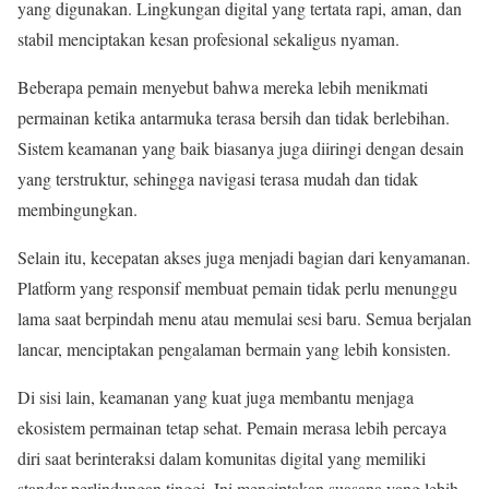
yang digunakan. Lingkungan digital yang tertata rapi, aman, dan
stabil menciptakan kesan profesional sekaligus nyaman.
Beberapa pemain menyebut bahwa mereka lebih menikmati
permainan ketika antarmuka terasa bersih dan tidak berlebihan.
Sistem keamanan yang baik biasanya juga diiringi dengan desain
yang terstruktur, sehingga navigasi terasa mudah dan tidak
membingungkan.
Selain itu, kecepatan akses juga menjadi bagian dari kenyamanan.
Platform yang responsif membuat pemain tidak perlu menunggu
lama saat berpindah menu atau memulai sesi baru. Semua berjalan
lancar, menciptakan pengalaman bermain yang lebih konsisten.
Di sisi lain, keamanan yang kuat juga membantu menjaga
ekosistem permainan tetap sehat. Pemain merasa lebih percaya
diri saat berinteraksi dalam komunitas digital yang memiliki
standar perlindungan tinggi. Ini menciptakan suasana yang lebih