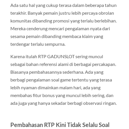
Ada satu hal yang cukup terasa dalam beberapa tahun
terakhir. Banyak pemain justru lebih percaya obrolan
komunitas dibanding promosi yang terlalu berlebihan.
Mereka cenderung mencari pengalaman nyata dari
sesama pemain dibanding membaca klaim yang
terdengar terlalu sempurna.
Karena itulah RTP GADUNSLOT sering muncul
sebagai bahan referensi alami di berbagai percakapan.
Biasanya pembahasannya sederhana. Ada yang
berbagi pengalaman soal game tertentu yang terasa
lebih nyaman dimainkan malam hari, ada yang
membahas fitur bonus yang muncul lebih sering, dan
ada juga yang hanya sekadar berbagi observasi ringan.
Pembahasan RTP Kini Tidak Selalu Soal