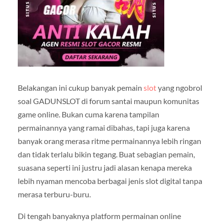
Belakangan ini cukup banyak pemain
slot
yang ngobrol
soal GADUNSLOT di forum santai maupun komunitas
game online. Bukan cuma karena tampilan
permainannya yang ramai dibahas, tapi juga karena
banyak orang merasa ritme permainannya lebih ringan
dan tidak terlalu bikin tegang. Buat sebagian pemain,
suasana seperti ini justru jadi alasan kenapa mereka
lebih nyaman mencoba berbagai jenis slot digital tanpa
merasa terburu-buru.
Di tengah banyaknya platform permainan online