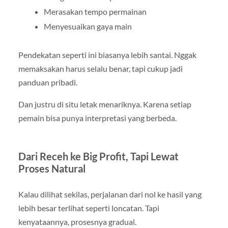
Merasakan tempo permainan
Menyesuaikan gaya main
Pendekatan seperti ini biasanya lebih santai. Nggak
memaksakan harus selalu benar, tapi cukup jadi
panduan pribadi.
Dan justru di situ letak menariknya. Karena setiap
pemain bisa punya interpretasi yang berbeda.
Dari Receh ke Big Profit, Tapi Lewat
Proses Natural
Kalau dilihat sekilas, perjalanan dari nol ke hasil yang
lebih besar terlihat seperti loncatan. Tapi
kenyataannya, prosesnya gradual.