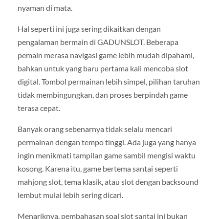
nyaman di mata.
Hal seperti ini juga sering dikaitkan dengan
pengalaman bermain di GADUNSLOT. Beberapa
pemain merasa navigasi game lebih mudah dipahami,
bahkan untuk yang baru pertama kali mencoba slot
digital. Tombol permainan lebih simpel, pilihan taruhan
tidak membingungkan, dan proses berpindah game
terasa cepat.
Banyak orang sebenarnya tidak selalu mencari
permainan dengan tempo tinggi. Ada juga yang hanya
ingin menikmati tampilan game sambil mengisi waktu
kosong. Karena itu, game bertema santai seperti
mahjong slot, tema klasik, atau slot dengan backsound
lembut mulai lebih sering dicari.
Menariknya, pembahasan soal slot santai ini bukan