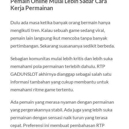
Pemain Online Mulai Lebih Sadar Cara
Kerja Permainan
Dulu ada masa ketika banyak orang bermain hanya
mengikuti tren. Kalau sebuah game sedang viral,
pemain lain langsung ikut mencoba tanpa banyak
pertimbangan. Sekarang suasananya sedikit berbeda.
Sebagian komunitas mulai lebih kritis dan lebih suka
memahami pola permainan terlebih dahulu. RTP
GADUNSLOT akhirnya dianggap sebagai salah satu
informasi tambahan yang cukup membantu untuk
memahami ritme game tertentu.
Ada pemain yang merasa nyaman dengan permainan
yang pergerakannya stabil. Ada juga yang lebih suka
permainan dengan sensasi naik turun yang terasa
cepat. Preferensi ini membuat pembahasan RTP