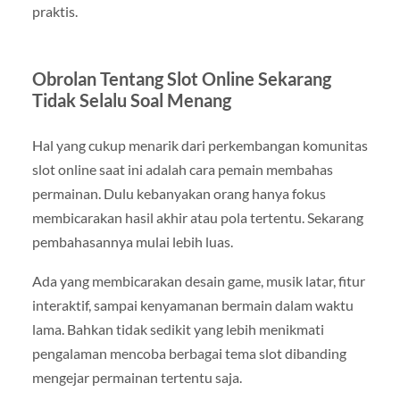
praktis.
Obrolan Tentang Slot Online Sekarang
Tidak Selalu Soal Menang
Hal yang cukup menarik dari perkembangan komunitas
slot online saat ini adalah cara pemain membahas
permainan. Dulu kebanyakan orang hanya fokus
membicarakan hasil akhir atau pola tertentu. Sekarang
pembahasannya mulai lebih luas.
Ada yang membicarakan desain game, musik latar, fitur
interaktif, sampai kenyamanan bermain dalam waktu
lama. Bahkan tidak sedikit yang lebih menikmati
pengalaman mencoba berbagai tema slot dibanding
mengejar permainan tertentu saja.