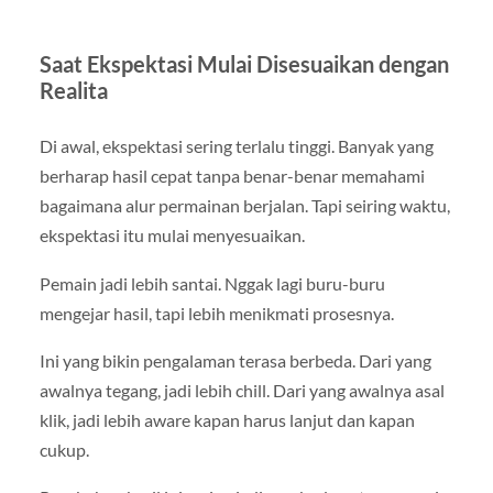
Saat Ekspektasi Mulai Disesuaikan dengan
Realita
Di awal, ekspektasi sering terlalu tinggi. Banyak yang
berharap hasil cepat tanpa benar-benar memahami
bagaimana alur permainan berjalan. Tapi seiring waktu,
ekspektasi itu mulai menyesuaikan.
Pemain jadi lebih santai. Nggak lagi buru-buru
mengejar hasil, tapi lebih menikmati prosesnya.
Ini yang bikin pengalaman terasa berbeda. Dari yang
awalnya tegang, jadi lebih chill. Dari yang awalnya asal
klik, jadi lebih aware kapan harus lanjut dan kapan
cukup.