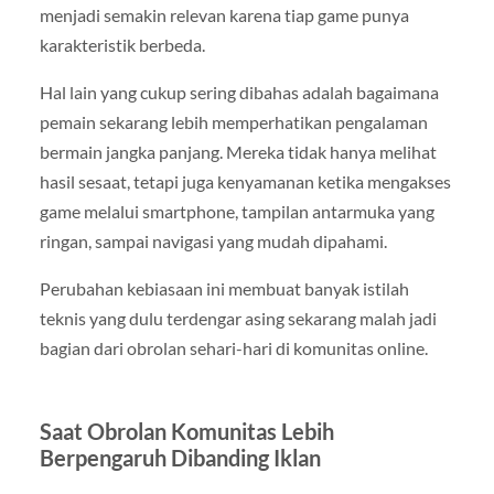
menjadi semakin relevan karena tiap game punya
karakteristik berbeda.
Hal lain yang cukup sering dibahas adalah bagaimana
pemain sekarang lebih memperhatikan pengalaman
bermain jangka panjang. Mereka tidak hanya melihat
hasil sesaat, tetapi juga kenyamanan ketika mengakses
game melalui smartphone, tampilan antarmuka yang
ringan, sampai navigasi yang mudah dipahami.
Perubahan kebiasaan ini membuat banyak istilah
teknis yang dulu terdengar asing sekarang malah jadi
bagian dari obrolan sehari-hari di komunitas online.
Saat Obrolan Komunitas Lebih
Berpengaruh Dibanding Iklan