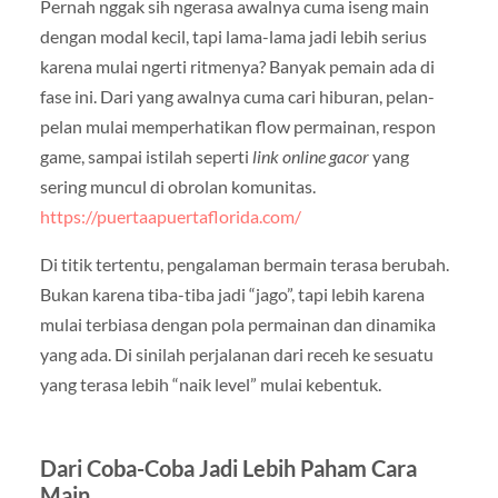
Pernah nggak sih ngerasa awalnya cuma iseng main
dengan modal kecil, tapi lama-lama jadi lebih serius
karena mulai ngerti ritmenya? Banyak pemain ada di
fase ini. Dari yang awalnya cuma cari hiburan, pelan-
pelan mulai memperhatikan flow permainan, respon
game, sampai istilah seperti
link online gacor
yang
sering muncul di obrolan komunitas.
https://puertaapuertaflorida.com/
Di titik tertentu, pengalaman bermain terasa berubah.
Bukan karena tiba-tiba jadi “jago”, tapi lebih karena
mulai terbiasa dengan pola permainan dan dinamika
yang ada. Di sinilah perjalanan dari receh ke sesuatu
yang terasa lebih “naik level” mulai kebentuk.
Dari Coba-Coba Jadi Lebih Paham Cara
Main