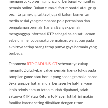
memang cukup sering muncul di berbagai komunitas
pemain online. Bukan cuma di forum santai atau grup
pecinta game digital, tapi juga di kolom komentar
media sosial yang membahas pola permainan dan
pengalaman bermain harian. Banyak pemain
menganggap informasi RTP sebagai salah satu acuan
sebelum mencoba suatu permainan, walaupun pada
akhirnya setiap orang tetap punya gaya bermain yang
berbeda.
Fenomena
RTP GADUNSLOT
sebenarnya cukup
menarik. Dulu, kebanyakan pemain hanya fokus pada
tampilan game atau bonus yang sedang ramai dibahas.
Sekarang, perhatian mulai bergeser ke hal-hal yang
lebih teknis namun tetap mudah dipahami, salah
satunya RTP atau Return to Player. Istilah ini makin
familiar karena sering dikaitkan dengan ritme