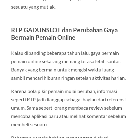
sesuatu yang mutlak.
RTP GADUNSLOT dan Perubahan Gaya
Bermain Pemain Online
Kalau dibanding beberapa tahun lalu, gaya bermain
pemain online sekarang memang terasa lebih santai.
Banyak yang bermain untuk mengisi waktu luang
sambil mencari hiburan ringan setelah aktivitas harian.
Karena pola pikir pemain mulai berubah, informasi
seperti RTP jadi dianggap sebagai bagian dari referensi
umum. Sama seperti orang membaca review sebelum
mencoba aplikasi baru atau melihat komentar sebelum
membeli sesuatu.
Beberapa pemain bahkan menganggap diskusi