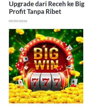
Upgrade dari Receh ke Big
Profit Tanpa Ribet
09/04/2026