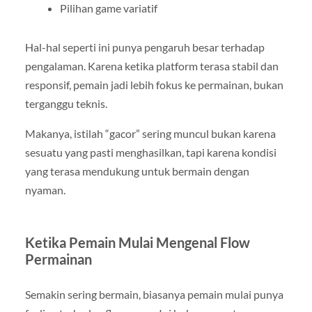
Pilihan game variatif
Hal-hal seperti ini punya pengaruh besar terhadap
pengalaman. Karena ketika platform terasa stabil dan
responsif, pemain jadi lebih fokus ke permainan, bukan
terganggu teknis.
Makanya, istilah “gacor” sering muncul bukan karena
sesuatu yang pasti menghasilkan, tapi karena kondisi
yang terasa mendukung untuk bermain dengan
nyaman.
Ketika Pemain Mulai Mengenal Flow
Permainan
Semakin sering bermain, biasanya pemain mulai punya