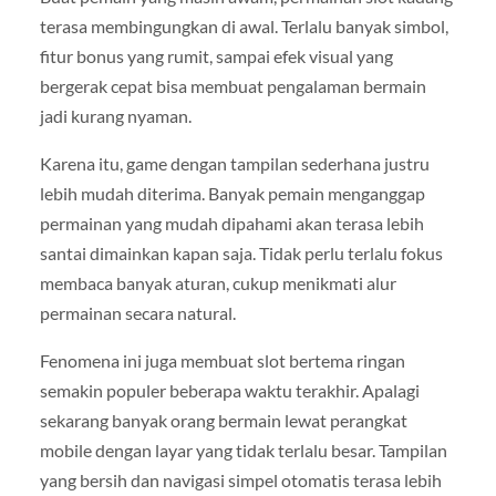
terasa membingungkan di awal. Terlalu banyak simbol,
fitur bonus yang rumit, sampai efek visual yang
bergerak cepat bisa membuat pengalaman bermain
jadi kurang nyaman.
Karena itu, game dengan tampilan sederhana justru
lebih mudah diterima. Banyak pemain menganggap
permainan yang mudah dipahami akan terasa lebih
santai dimainkan kapan saja. Tidak perlu terlalu fokus
membaca banyak aturan, cukup menikmati alur
permainan secara natural.
Fenomena ini juga membuat slot bertema ringan
semakin populer beberapa waktu terakhir. Apalagi
sekarang banyak orang bermain lewat perangkat
mobile dengan layar yang tidak terlalu besar. Tampilan
yang bersih dan navigasi simpel otomatis terasa lebih