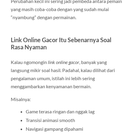
Perubahan kecil ini sering jadi pembeda antara pemain
yang masih coba-coba dengan yang sudah mulai
“nyambung” dengan permainan.
Link Online Gacor Itu Sebenarnya Soal
Rasa Nyaman
Kalau ngomongin
link online gacor
, banyak yang
langsung mikir soal hasil. Padahal, kalau dilihat dari
pengalaman umum, istilah ini lebih sering
menggambarkan kenyamanan bermain.
Misalnya:
Game terasa ringan dan nggak lag
Transisi animasi smooth
Navigasi gampang dipahami