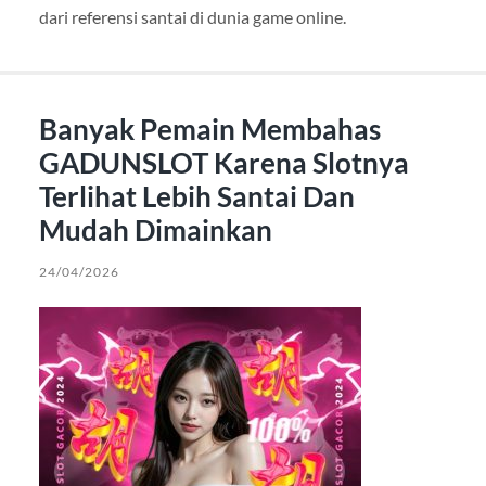
dari referensi santai di dunia game online.
Banyak Pemain Membahas
GADUNSLOT Karena Slotnya
Terlihat Lebih Santai Dan
Mudah Dimainkan
24/04/2026