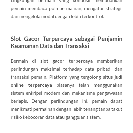
Lingkungan bermain yang kondusif memudahkan
pemain membaca pola permainan, mengatur strategi,
dan mengelola modal dengan lebih terkontrol.
Slot Gacor Terpercaya sebagai Penjamin
Keamanan Data dan Transaksi
Bermain di
slot gacor terpercaya
memberikan
perlindungan maksimal terhadap data pribadi dan
transaksi pemain. Platform yang tergolong
situs judi
online terpercaya
biasanya telah menggunakan
sistem enkripsi modern dan mekanisme pengawasan
berlapis. Dengan perlindungan ini, pemain dapat
menikmati permainan dengan lebih tenang tanpa takut
risiko kebocoran data atau gangguan sistem.