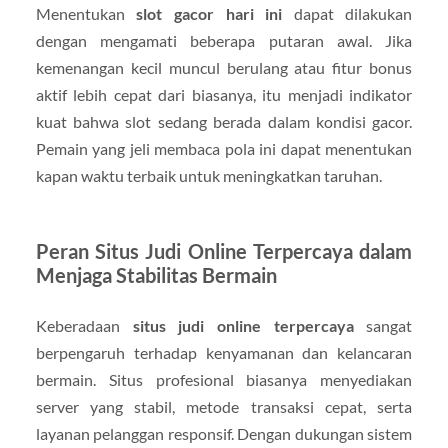
Menentukan
slot gacor hari ini
dapat dilakukan
dengan mengamati beberapa putaran awal. Jika
kemenangan kecil muncul berulang atau fitur bonus
aktif lebih cepat dari biasanya, itu menjadi indikator
kuat bahwa slot sedang berada dalam kondisi gacor.
Pemain yang jeli membaca pola ini dapat menentukan
kapan waktu terbaik untuk meningkatkan taruhan.
Peran Situs Judi Online Terpercaya dalam
Menjaga Stabilitas Bermain
Keberadaan
situs judi online terpercaya
sangat
berpengaruh terhadap kenyamanan dan kelancaran
bermain. Situs profesional biasanya menyediakan
server yang stabil, metode transaksi cepat, serta
layanan pelanggan responsif. Dengan dukungan sistem