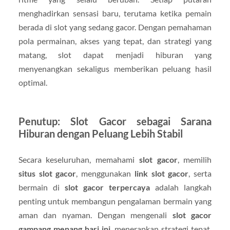
menghadirkan sensasi baru, terutama ketika pemain
berada di slot yang sedang gacor. Dengan pemahaman
pola permainan, akses yang tepat, dan strategi yang
matang, slot dapat menjadi hiburan yang
menyenangkan sekaligus memberikan peluang hasil
optimal.
Penutup: Slot Gacor sebagai Sarana
Hiburan dengan Peluang Lebih Stabil
Secara keseluruhan, memahami
slot gacor
, memilih
situs slot gacor
, menggunakan
link slot gacor
, serta
bermain di
slot gacor terpercaya
adalah langkah
penting untuk membangun pengalaman bermain yang
aman dan nyaman. Dengan mengenali
slot gacor
gampang menang hari ini
, menerapkan strategi tepat,