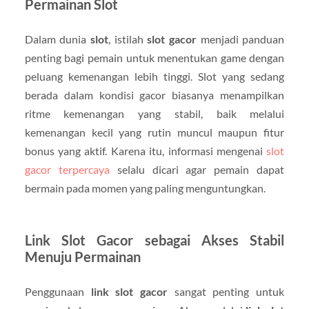
Permainan Slot
Dalam dunia
slot
, istilah
slot gacor
menjadi panduan
penting bagi pemain untuk menentukan game dengan
peluang kemenangan lebih tinggi. Slot yang sedang
berada dalam kondisi gacor biasanya menampilkan
ritme kemenangan yang stabil, baik melalui
kemenangan kecil yang rutin muncul maupun fitur
bonus yang aktif. Karena itu, informasi mengenai
slot
gacor terpercaya
selalu dicari agar pemain dapat
bermain pada momen yang paling menguntungkan.
Link Slot Gacor sebagai Akses Stabil
Menuju Permainan
Penggunaan
link slot gacor
sangat penting untuk