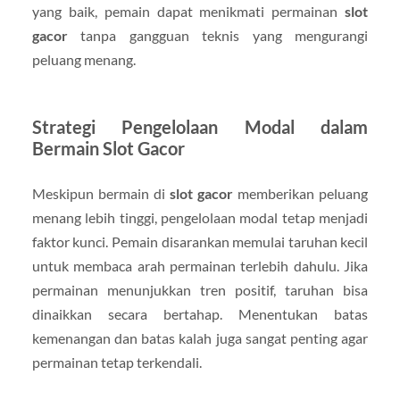
yang baik, pemain dapat menikmati permainan
slot
gacor
tanpa gangguan teknis yang mengurangi
peluang menang.
Strategi Pengelolaan Modal dalam
Bermain Slot Gacor
Meskipun bermain di
slot gacor
memberikan peluang
menang lebih tinggi, pengelolaan modal tetap menjadi
faktor kunci. Pemain disarankan memulai taruhan kecil
untuk membaca arah permainan terlebih dahulu. Jika
permainan menunjukkan tren positif, taruhan bisa
dinaikkan secara bertahap. Menentukan batas
kemenangan dan batas kalah juga sangat penting agar
permainan tetap terkendali.