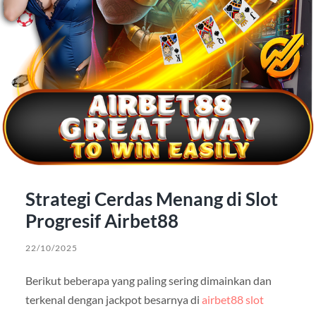
Strategi Cerdas Menang di Slot
Progresif Airbet88
22/10/2025
Berikut beberapa yang paling sering dimainkan dan
terkenal dengan jackpot besarnya di
airbet88 slot