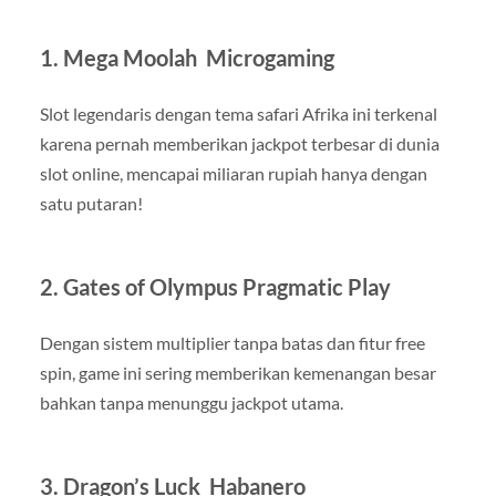
1. Mega Moolah Microgaming
Slot legendaris dengan tema safari Afrika ini terkenal
karena pernah memberikan jackpot terbesar di dunia
slot online, mencapai miliaran rupiah hanya dengan
satu putaran!
2. Gates of Olympus Pragmatic Play
Dengan sistem multiplier tanpa batas dan fitur free
spin, game ini sering memberikan kemenangan besar
bahkan tanpa menunggu jackpot utama.
3. Dragon’s Luck Habanero