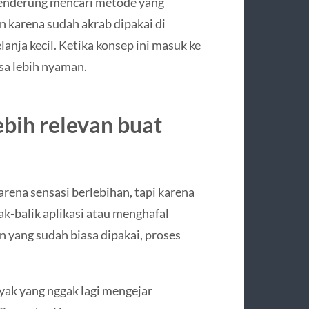
 cenderung mencari metode yang
an karena sudah akrab dipakai di
lanja kecil. Ketika konsep ini masuk ke
asa lebih nyaman.
ebih relevan buat
rena sensasi berlebihan, tapi karena
ak-balik aplikasi atau menghafal
yang sudah biasa dipakai, proses
nyak yang nggak lagi mengejar