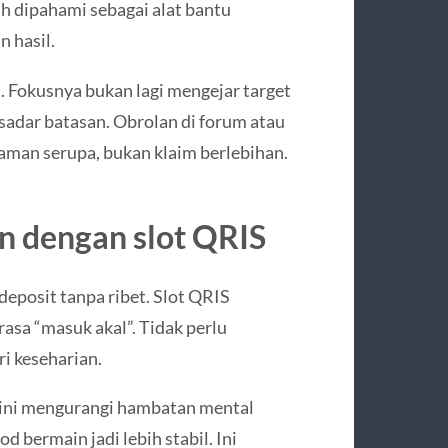
h dipahami sebagai alat bantu
 hasil.
i. Fokusnya bukan lagi mengejar target
 sadar batasan. Obrolan di forum atau
aman serupa, bukan klaim berlebihan.
 dengan slot QRIS
deposit tanpa ribet. Slot QRIS
sa “masuk akal”. Tidak perlu
i keseharian.
ni mengurangi hambatan mental
 bermain jadi lebih stabil. Ini