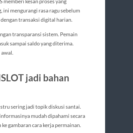
RIS memberi kesan proses yang
, ini mengurangi rasa ragu sebelum
dengan transaksi digital harian.
engan transparansi sistem. Pemain
asuk sampai saldo yang diterima.
 awal.
SLOT jadi bahan
tru sering jadi topik diskusi santai.
nformasinya mudah dipahami secara
h ke gambaran cara kerja permainan.