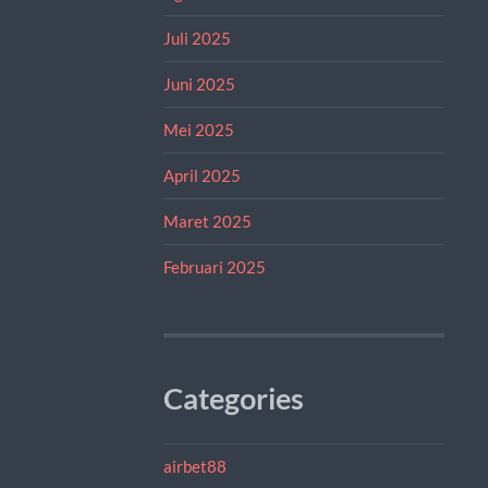
Juli 2025
Juni 2025
Mei 2025
April 2025
Maret 2025
Februari 2025
Categories
airbet88