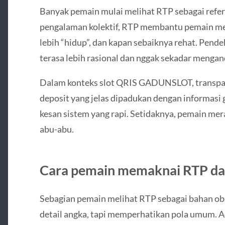
Banyak pemain mulai melihat RTP sebagai refer
pengalaman kolektif, RTP membantu pemain me
lebih “hidup”, dan kapan sebaiknya rehat. Pende
terasa lebih rasional dan nggak sekadar mengan
Dalam konteks slot QRIS GADUNSLOT, transpara
deposit yang jelas dipadukan dengan informasi
kesan sistem yang rapi. Setidaknya, pemain mer
abu-abu.
Cara pemain memaknai RTP dal
Sebagian pemain melihat RTP sebagai bahan ob
detail angka, tapi memperhatikan pola umum. Ad