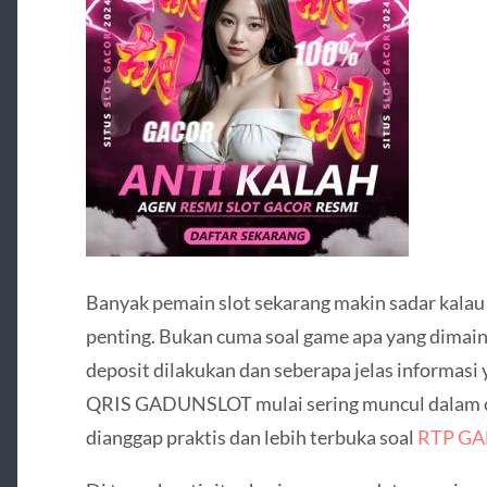
Banyak pemain slot sekarang makin sadar kalau
penting. Bukan cuma soal game apa yang dimain
deposit dilakukan dan seberapa jelas informasi ya
QRIS GADUNSLOT mulai sering muncul dalam o
dianggap praktis dan lebih terbuka soal
RTP G