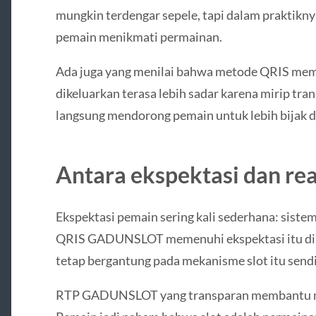
mungkin terdengar sepele, tapi dalam praktikn
pemain menikmati permainan.
Ada juga yang menilai bahwa metode QRIS memb
dikeluarkan terasa lebih sadar karena mirip trans
langsung mendorong pemain untuk lebih bijak da
Antara ekspektasi dan rea
Ekspektasi pemain sering kali sederhana: sistem 
QRIS GADUNSLOT memenuhi ekspektasi itu di si
tetap bergantung pada mekanisme slot itu sendi
RTP GADUNSLOT yang transparan membantu me