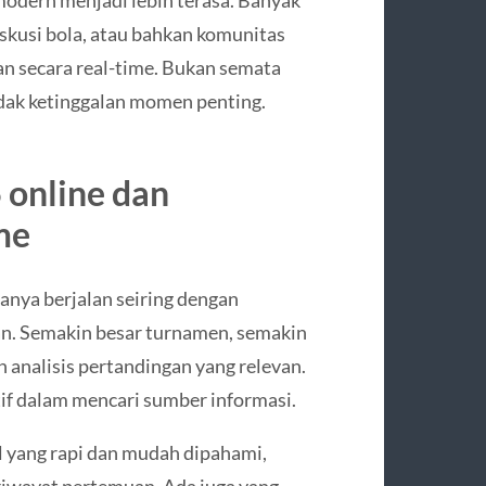
iskusi bola, atau bahkan komunitas
an secara real-time. Bukan semata
idak ketinggalan momen penting.
 online dan
me
anya berjalan seiring dengan
n. Semakin besar turnamen, semakin
 analisis pertandingan yang relevan.
if dalam mencari sumber informasi.
 yang rapi dan mudah dipahami,
 riwayat pertemuan. Ada juga yang