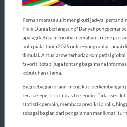
Pernah merasa sulit mengikuti jadwal pertandi
Piala Dunia berlangsung? Banyak penggemar s
apalagi ketika mencoba memahami ritme pertand
bola piala dunia 2026 online yang mulai ramai 
dimulai. Antusiasme terhadap kompetisi global 
favorit, tetapi juga tentang bagaimana informa
kebutuhan utama.
Bagi sebagian orang, mengikuti perkembangan 
terasa seperti rutinitas tersendiri. Tidak sedikit
statistik pemain, membaca prediksi analis, hin
sebagai bagian dari pengalaman menikmati tur