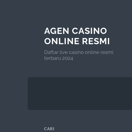
AGEN CASINO
ONLINE RESMI
Daftar live casino online resmi
terbaru 2024
CARI