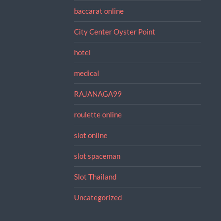
baccarat online
City Center Oyster Point
hotel
medical
RAJANAGA99
roulette online
slot online
slot spaceman
Slot Thailand
Uncategorized