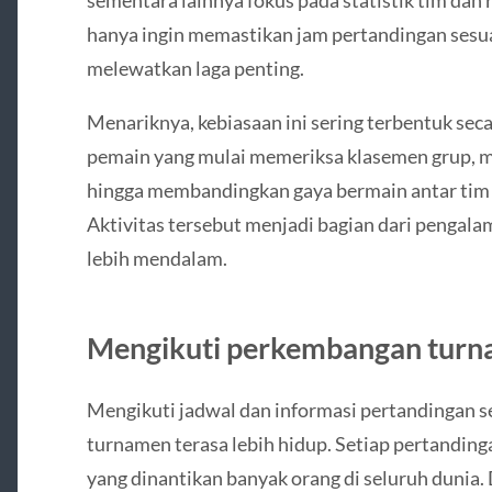
hanya ingin memastikan jam pertandingan sesua
melewatkan laga penting.
Menariknya, kebiasaan ini sering terbentuk seca
pemain yang mulai memeriksa klasemen grup, 
hingga membandingkan gaya bermain antar tim
Aktivitas tersebut menjadi bagian dari pengal
lebih mendalam.
Mengikuti perkembangan turna
Mengikuti jadwal dan informasi pertandingan 
turnamen terasa lebih hidup. Setiap pertandinga
yang dinantikan banyak orang di seluruh dunia. D