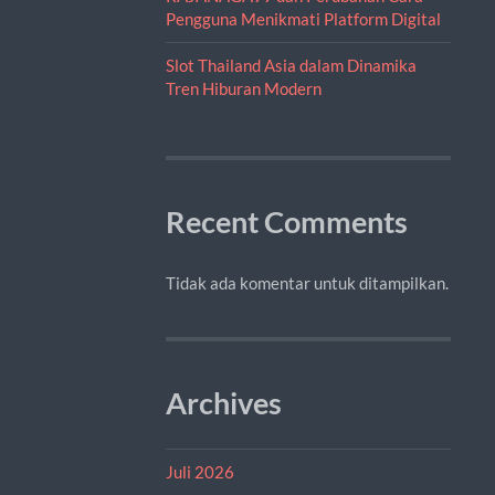
Pengguna Menikmati Platform Digital
Slot Thailand Asia dalam Dinamika
Tren Hiburan Modern
Recent Comments
Tidak ada komentar untuk ditampilkan.
Archives
Juli 2026