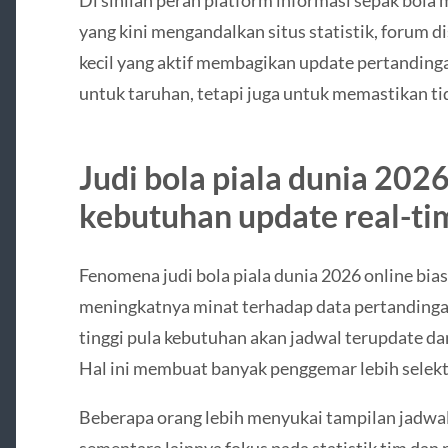
yang kini mengandalkan situs statistik, forum d
kecil yang aktif membagikan update pertanding
untuk taruhan, tetapi juga untuk memastikan t
Judi bola piala dunia 2026
kebutuhan update real-ti
Fenomena judi bola piala dunia 2026 online bias
meningkatnya minat terhadap data pertandinga
tinggi pula kebutuhan akan jadwal terupdate dan
Hal ini membuat banyak penggemar lebih selekt
Beberapa orang lebih menyukai tampilan jadwal
sementara lainnya fokus pada statistik tim dan