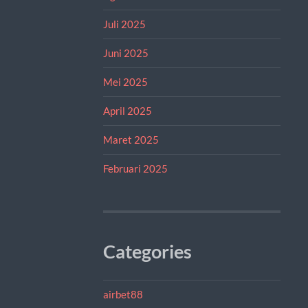
Juli 2025
Juni 2025
Mei 2025
April 2025
Maret 2025
Februari 2025
Categories
airbet88