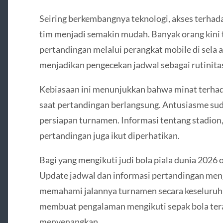
Seiring berkembangnya teknologi, akses terhad
tim menjadi semakin mudah. Banyak orang kini
pertandingan melalui perangkat mobile di sela a
menjadikan pengecekan jadwal sebagai rutinita
Kebiasaan ini menunjukkan bahwa minat terhad
saat pertandingan berlangsung. Antusiasme sudah
persiapan turnamen. Informasi tentang stadion,
pertandingan juga ikut diperhatikan.
Bagi yang mengikuti judi bola piala dunia 2026 o
Update jadwal dan informasi pertandingan me
memahami jalannya turnamen secara keseluruhan
membuat pengalaman mengikuti sepak bola teras
menyenangkan.