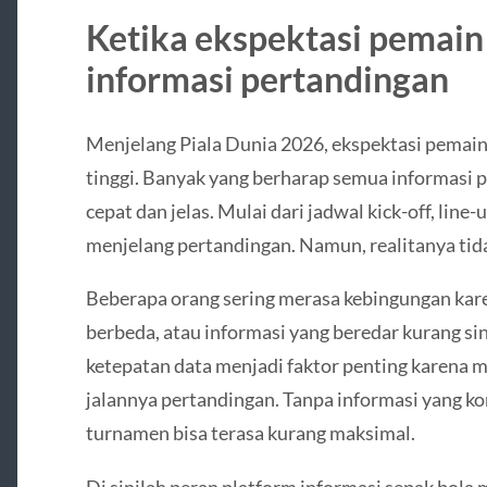
Ketika ekspektasi pemain
informasi pertandingan
Menjelang Piala Dunia 2026, ekspektasi pemai
tinggi. Banyak yang berharap semua informasi 
cepat dan jelas. Mulai dari jadwal kick-off, line
menjelang pertandingan. Namun, realitanya tida
Beberapa orang sering merasa kebingungan kar
berbeda, atau informasi yang beredar kurang sin
ketepatan data menjadi faktor penting karena
jalannya pertandingan. Tanpa informasi yang k
turnamen bisa terasa kurang maksimal.
Di sinilah peran platform informasi sepak bola