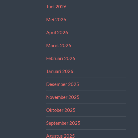
Juni 2026
Mei 2026
April 2026
Maret 2026
Februari 2026
Januari 2026
Desember 2025
November 2025
Oktober 2025
September 2025
Agustus 2025