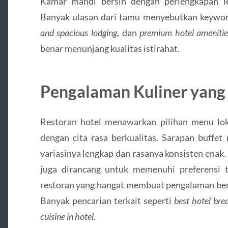
Kamar mandi bersih dengan perlengkapan le
Banyak ulasan dari tamu menyebutkan keywor
and spacious lodging
, dan
premium hotel amenitie
benar menunjang kualitas istirahat.
Pengalaman Kuliner yang
Restoran hotel menawarkan pilihan menu loka
dengan cita rasa berkualitas. Sarapan buffet
variasinya lengkap dan rasanya konsisten ena
juga dirancang untuk memenuhi preferensi 
restoran yang hangat membuat pengalaman ber
Banyak pencarian terkait seperti
best hotel bre
cuisine in hotel
.