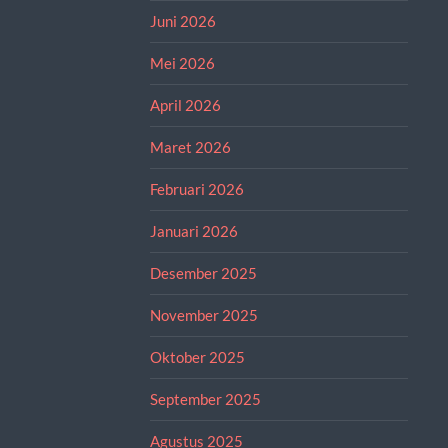
Juni 2026
Mei 2026
April 2026
Maret 2026
Februari 2026
Januari 2026
Desember 2025
November 2025
Oktober 2025
September 2025
Agustus 2025