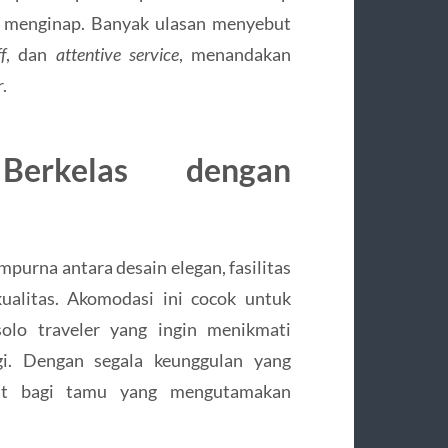
a menginap. Banyak ulasan menyebut
f
, dan
attentive service
, menandakan
.
Berkelas dengan
mpurna antara desain elegan, fasilitas
kualitas. Akomodasi ini cocok untuk
 solo traveler yang ingin menikmati
i. Dengan segala keunggulan yang
epat bagi tamu yang mengutamakan