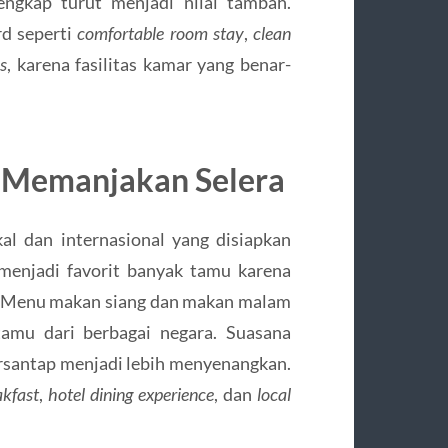
ngkap turut menjadi nilai tambah.
d seperti
comfortable room stay
,
clean
s
, karena fasilitas kamar yang benar-
 Memanjakan Selera
l dan internasional yang disiapkan
 menjadi favorit banyak tamu karena
k. Menu makan siang dan makan malam
tamu dari berbagai negara. Suasana
santap menjadi lebih menyenangkan.
akfast
,
hotel dining experience
, dan
local