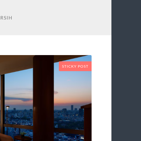
ERSIH
STICKY POST