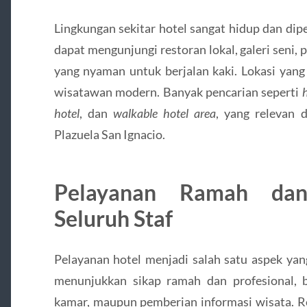
Lingkungan sekitar hotel sangat hidup dan dip
dapat mengunjungi restoran lokal, galeri seni, 
yang nyaman untuk berjalan kaki. Lokasi yang 
wisatawan modern. Banyak pencarian seperti
h
hotel
, dan
walkable hotel area
, yang relevan 
Plazuela San Ignacio.
Pelayanan Ramah dan 
Seluruh Staf
Pelayanan hotel menjadi salah satu aspek yang
menunjukkan sikap ramah dan profesional, b
kamar, maupun pemberian informasi wisata. R