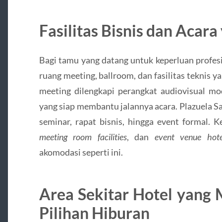
Fasilitas Bisnis dan Acara
Bagi tamu yang datang untuk keperluan profesi
ruang meeting, ballroom, dan fasilitas teknis 
meeting dilengkapi perangkat audiovisual mode
yang siap membantu jalannya acara. Plazuela Sa
seminar, rapat bisnis, hingga event formal. 
meeting room facilities
, dan
event venue hote
akomodasi seperti ini.
Area Sekitar Hotel yan
Pilihan Hiburan