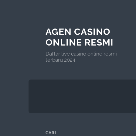
AGEN CASINO
ONLINE RESMI
Daftar live casino online resmi
terbaru 2024
CARI