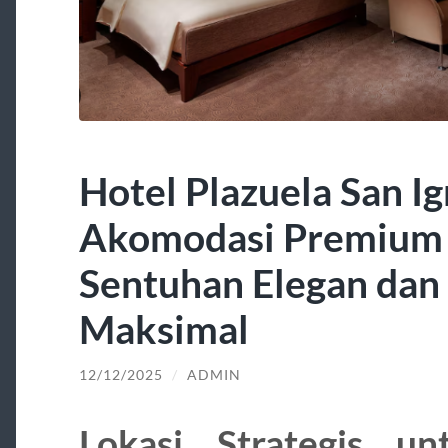
Hotel Plazuela San Ig
Akomodasi Premium
Sentuhan Elegan da
Maksimal
12/12/2025
/
ADMIN
Lokasi Strategis u