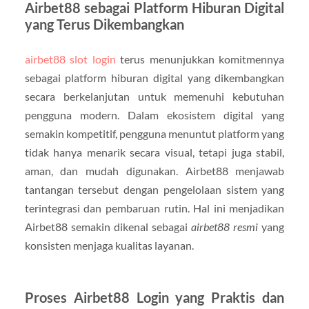
Airbet88 sebagai Platform Hiburan Digital
yang Terus Dikembangkan
airbet88 slot login
terus menunjukkan komitmennya
sebagai platform hiburan digital yang dikembangkan
secara berkelanjutan untuk memenuhi kebutuhan
pengguna modern. Dalam ekosistem digital yang
semakin kompetitif, pengguna menuntut platform yang
tidak hanya menarik secara visual, tetapi juga stabil,
aman, dan mudah digunakan. Airbet88 menjawab
tantangan tersebut dengan pengelolaan sistem yang
terintegrasi dan pembaruan rutin. Hal ini menjadikan
Airbet88 semakin dikenal sebagai
airbet88 resmi
yang
konsisten menjaga kualitas layanan.
Proses Airbet88 Login yang Praktis dan