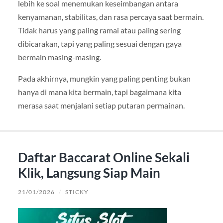
lebih ke soal menemukan keseimbangan antara
kenyamanan, stabilitas, dan rasa percaya saat bermain.
Tidak harus yang paling ramai atau paling sering
dibicarakan, tapi yang paling sesuai dengan gaya
bermain masing-masing.
Pada akhirnya, mungkin yang paling penting bukan
hanya di mana kita bermain, tapi bagaimana kita
merasa saat menjalani setiap putaran permainan.
Daftar Baccarat Online Sekali
Klik, Langsung Siap Main
21/01/2026
/
STICKY