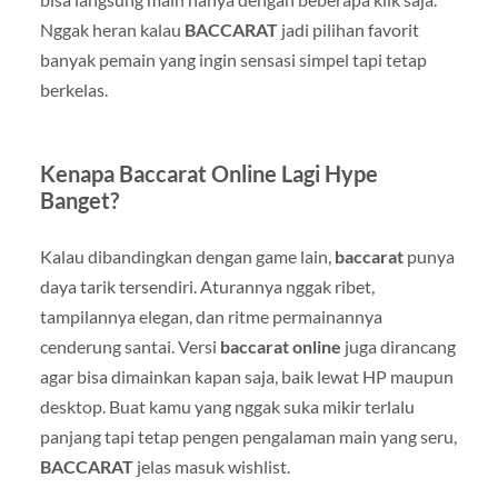
Nggak heran kalau
BACCARAT
jadi pilihan favorit
banyak pemain yang ingin sensasi simpel tapi tetap
berkelas.
Kenapa Baccarat Online Lagi Hype
Banget?
Kalau dibandingkan dengan game lain,
baccarat
punya
daya tarik tersendiri. Aturannya nggak ribet,
tampilannya elegan, dan ritme permainannya
cenderung santai. Versi
baccarat online
juga dirancang
agar bisa dimainkan kapan saja, baik lewat HP maupun
desktop. Buat kamu yang nggak suka mikir terlalu
panjang tapi tetap pengen pengalaman main yang seru,
BACCARAT
jelas masuk wishlist.