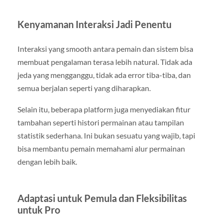
Kenyamanan Interaksi Jadi Penentu
Interaksi yang smooth antara pemain dan sistem bisa
membuat pengalaman terasa lebih natural. Tidak ada
jeda yang mengganggu, tidak ada error tiba-tiba, dan
semua berjalan seperti yang diharapkan.
Selain itu, beberapa platform juga menyediakan fitur
tambahan seperti histori permainan atau tampilan
statistik sederhana. Ini bukan sesuatu yang wajib, tapi
bisa membantu pemain memahami alur permainan
dengan lebih baik.
Adaptasi untuk Pemula dan Fleksibilitas
untuk Pro