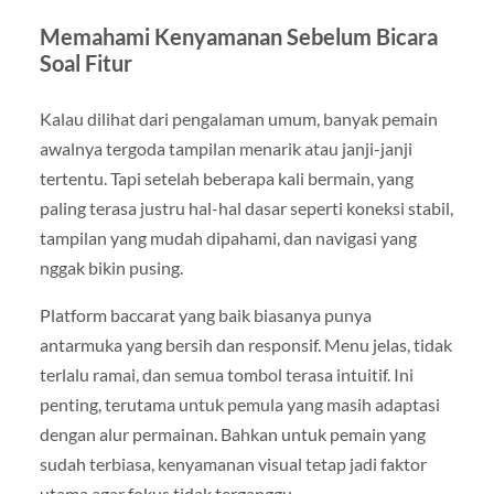
Memahami Kenyamanan Sebelum Bicara
Soal Fitur
Kalau dilihat dari pengalaman umum, banyak pemain
awalnya tergoda tampilan menarik atau janji-janji
tertentu. Tapi setelah beberapa kali bermain, yang
paling terasa justru hal-hal dasar seperti koneksi stabil,
tampilan yang mudah dipahami, dan navigasi yang
nggak bikin pusing.
Platform baccarat yang baik biasanya punya
antarmuka yang bersih dan responsif. Menu jelas, tidak
terlalu ramai, dan semua tombol terasa intuitif. Ini
penting, terutama untuk pemula yang masih adaptasi
dengan alur permainan. Bahkan untuk pemain yang
sudah terbiasa, kenyamanan visual tetap jadi faktor
utama agar fokus tidak terganggu.