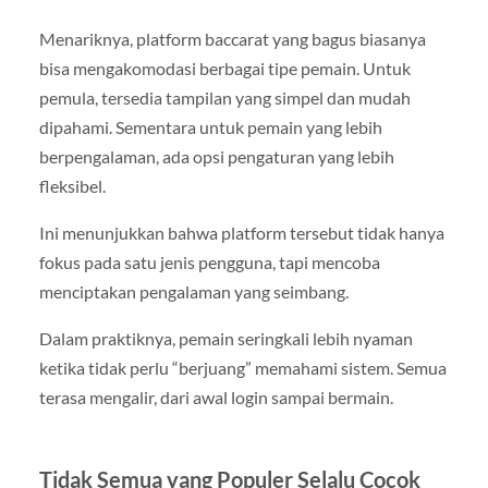
Menariknya, platform baccarat yang bagus biasanya
bisa mengakomodasi berbagai tipe pemain. Untuk
pemula, tersedia tampilan yang simpel dan mudah
dipahami. Sementara untuk pemain yang lebih
berpengalaman, ada opsi pengaturan yang lebih
fleksibel.
Ini menunjukkan bahwa platform tersebut tidak hanya
fokus pada satu jenis pengguna, tapi mencoba
menciptakan pengalaman yang seimbang.
Dalam praktiknya, pemain seringkali lebih nyaman
ketika tidak perlu “berjuang” memahami sistem. Semua
terasa mengalir, dari awal login sampai bermain.
Tidak Semua yang Populer Selalu Cocok