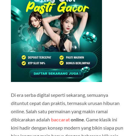
Di era serba digital seperti sekarang, semuanya
dituntut cepat dan praktis, termasuk urusan hiburan
online. Salah satu permainan yang makin ramai
dibicarakan adalah
baccarat
online
. Game klasik ini
kini hadir dengan konsep modern yang bikin siapa pun
bisa langsung main hanya dengan beberapa klik saja.