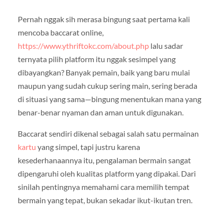
Pernah nggak sih merasa bingung saat pertama kali
mencoba baccarat online,
https://www.ythriftokc.com/about.php
lalu sadar
ternyata pilih platform itu nggak sesimpel yang
dibayangkan? Banyak pemain, baik yang baru mulai
maupun yang sudah cukup sering main, sering berada
di situasi yang sama—bingung menentukan mana yang
benar-benar nyaman dan aman untuk digunakan.
Baccarat sendiri dikenal sebagai salah satu permainan
kartu
yang simpel, tapi justru karena
kesederhanaannya itu, pengalaman bermain sangat
dipengaruhi oleh kualitas platform yang dipakai. Dari
sinilah pentingnya memahami cara memilih tempat
bermain yang tepat, bukan sekadar ikut-ikutan tren.