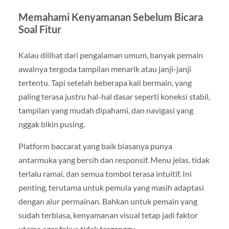
Memahami Kenyamanan Sebelum Bicara
Soal Fitur
Kalau dilihat dari pengalaman umum, banyak pemain
awalnya tergoda tampilan menarik atau janji-janji
tertentu. Tapi setelah beberapa kali bermain, yang
paling terasa justru hal-hal dasar seperti koneksi stabil,
tampilan yang mudah dipahami, dan navigasi yang
nggak bikin pusing.
Platform baccarat yang baik biasanya punya
antarmuka yang bersih dan responsif. Menu jelas, tidak
terlalu ramai, dan semua tombol terasa intuitif. Ini
penting, terutama untuk pemula yang masih adaptasi
dengan alur permainan. Bahkan untuk pemain yang
sudah terbiasa, kenyamanan visual tetap jadi faktor
utama agar fokus tidak terganggu.