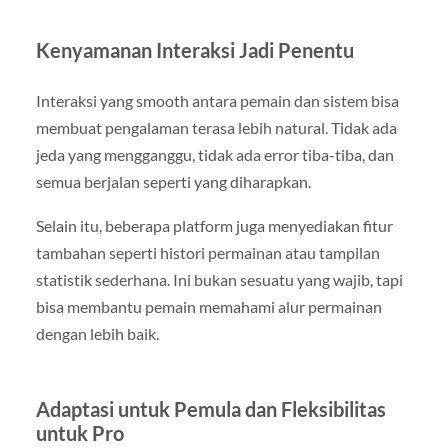
Kenyamanan Interaksi Jadi Penentu
Interaksi yang smooth antara pemain dan sistem bisa
membuat pengalaman terasa lebih natural. Tidak ada
jeda yang mengganggu, tidak ada error tiba-tiba, dan
semua berjalan seperti yang diharapkan.
Selain itu, beberapa platform juga menyediakan fitur
tambahan seperti histori permainan atau tampilan
statistik sederhana. Ini bukan sesuatu yang wajib, tapi
bisa membantu pemain memahami alur permainan
dengan lebih baik.
Adaptasi untuk Pemula dan Fleksibilitas
untuk Pro