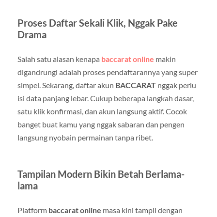
Proses Daftar Sekali Klik, Nggak Pake
Drama
Salah satu alasan kenapa
baccarat online
makin
digandrungi adalah proses pendaftarannya yang super
simpel. Sekarang, daftar akun
BACCARAT
nggak perlu
isi data panjang lebar. Cukup beberapa langkah dasar,
satu klik konfirmasi, dan akun langsung aktif. Cocok
banget buat kamu yang nggak sabaran dan pengen
langsung nyobain permainan tanpa ribet.
Tampilan Modern Bikin Betah Berlama-
lama
Platform
baccarat online
masa kini tampil dengan