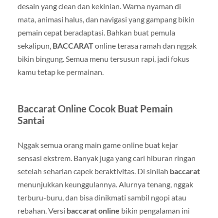
desain yang clean dan kekinian. Warna nyaman di
mata, animasi halus, dan navigasi yang gampang bikin
pemain cepat beradaptasi. Bahkan buat pemula
sekalipun,
BACCARAT
online terasa ramah dan nggak
bikin bingung. Semua menu tersusun rapi, jadi fokus
kamu tetap ke permainan.
Baccarat Online Cocok Buat Pemain
Santai
Nggak semua orang main game online buat kejar
sensasi ekstrem. Banyak juga yang cari hiburan ringan
setelah seharian capek beraktivitas. Di sinilah
baccarat
menunjukkan keunggulannya. Alurnya tenang, nggak
terburu-buru, dan bisa dinikmati sambil ngopi atau
rebahan. Versi
baccarat online
bikin pengalaman ini