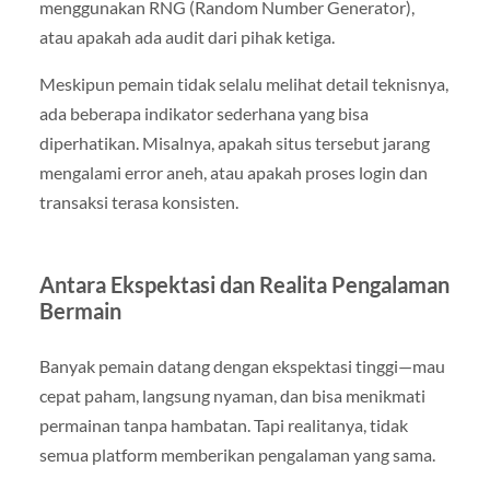
menggunakan RNG (Random Number Generator),
atau apakah ada audit dari pihak ketiga.
Meskipun pemain tidak selalu melihat detail teknisnya,
ada beberapa indikator sederhana yang bisa
diperhatikan. Misalnya, apakah situs tersebut jarang
mengalami error aneh, atau apakah proses login dan
transaksi terasa konsisten.
Antara Ekspektasi dan Realita Pengalaman
Bermain
Banyak pemain datang dengan ekspektasi tinggi—mau
cepat paham, langsung nyaman, dan bisa menikmati
permainan tanpa hambatan. Tapi realitanya, tidak
semua platform memberikan pengalaman yang sama.