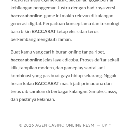
kehilangan penggemar. Justru dengan hadirnya versi
baccarat online
, game ini makin relevan di kalangan
generasi digital. Perpaduan konsep lama dan teknologi
baru bikin
BACCARAT
tetap eksis dan terus
berkembang mengikuti zaman.
Buat kamu yang cari hiburan online tanpa ribet,
baccarat online
jelas layak dicoba. Proses daftar sekali
klik, tampilan modern, dan gameplay santai jadi
kombinasi yang pas buat gaya hidup sekarang. Nggak
heran kalau
BACCARAT
masih jadi primadona dan
terus dibicarakan di berbagai kalangan. Simple, classy,
dan pastinya kekinian.
© 2026
AGEN CASINO ONLINE RESMI
—
UP ↑