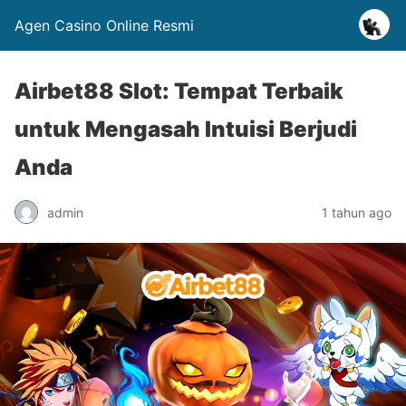
Agen Casino Online Resmi
Airbet88 Slot: Tempat Terbaik
untuk Mengasah Intuisi Berjudi
Anda
admin
1 tahun ago