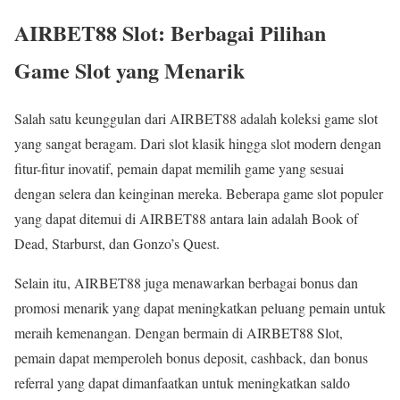
AIRBET88 Slot: Berbagai Pilihan
Game Slot yang Menarik
Salah satu keunggulan dari AIRBET88 adalah koleksi game slot
yang sangat beragam. Dari slot klasik hingga slot modern dengan
fitur-fitur inovatif, pemain dapat memilih game yang sesuai
dengan selera dan keinginan mereka. Beberapa game slot populer
yang dapat ditemui di AIRBET88 antara lain adalah Book of
Dead, Starburst, dan Gonzo’s Quest.
Selain itu, AIRBET88 juga menawarkan berbagai bonus dan
promosi menarik yang dapat meningkatkan peluang pemain untuk
meraih kemenangan. Dengan bermain di AIRBET88 Slot,
pemain dapat memperoleh bonus deposit, cashback, dan bonus
referral yang dapat dimanfaatkan untuk meningkatkan saldo