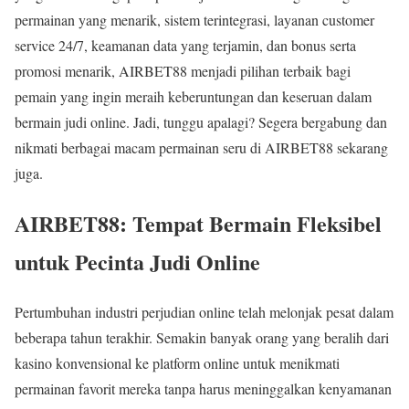
permainan yang menarik, sistem terintegrasi, layanan customer
service 24/7, keamanan data yang terjamin, dan bonus serta
promosi menarik, AIRBET88 menjadi pilihan terbaik bagi
pemain yang ingin meraih keberuntungan dan keseruan dalam
bermain judi online. Jadi, tunggu apalagi? Segera bergabung dan
nikmati berbagai macam permainan seru di AIRBET88 sekarang
juga.
AIRBET88: Tempat Bermain Fleksibel
untuk Pecinta Judi Online
Pertumbuhan industri perjudian online telah melonjak pesat dalam
beberapa tahun terakhir. Semakin banyak orang yang beralih dari
kasino konvensional ke platform online untuk menikmati
permainan favorit mereka tanpa harus meninggalkan kenyamanan